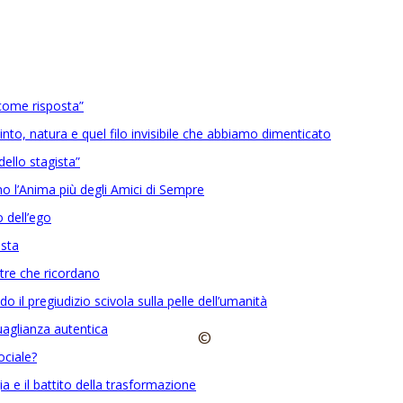
come risposta”
into, natura e quel filo invisibile che abbiamo dimenticato
ello stagista”
 l’Anima più degli Amici di Sempre
 dell’ego
ista
etre che ricordano
o il pregiudizio scivola sulla pelle dell’umanità
guaglianza autentica
©
ociale?
ia e il battito della trasformazione