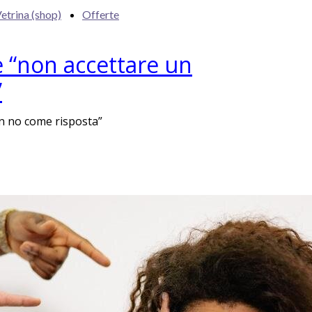
etrina (shop)
Offerte
 “non accettare un
”
n no come risposta”