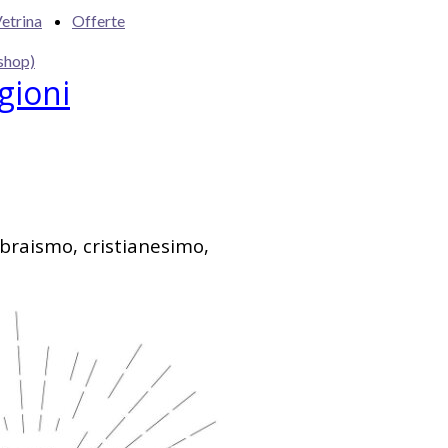
etrina
Offerte
shop)
igioni
ebraismo, cristianesimo,