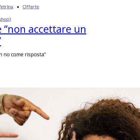
etrina
Offerte
shop)
 “non accettare un
”
n no come risposta”