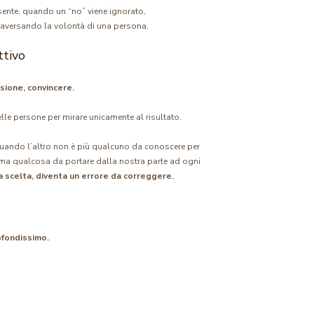
sente, quando un “no” viene ignorato,
traversando la volontà di una persona.
ttivo
sione, convincere.
delle persone per mirare unicamente al risultato.
uando l’altro non è più qualcuno da conoscere per
 ma qualcosa da portare dalla nostra parte ad ogni
a scelta, diventa un errore da correggere.
ofondissimo.