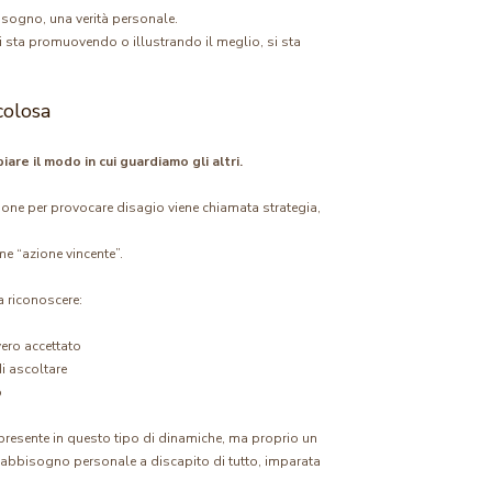
isogno, una verità personale.
 sta promuovendo o illustrando il meglio, si sta
colosa
re il modo in cui guardiamo gli altri.
ssione per provocare disagio viene chiamata strategia,
e “azione vincente”.
a riconoscere:
vero accettato
i ascoltare
o
è presente in questo tipo di dinamiche, ma proprio un
 fabbisogno personale a discapito di tutto, imparata