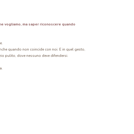
che vogliamo, ma saper riconoscere quando
e.
o, anche quando non coincide con noi. E in quel gesto,
zio pulito, dove nessuno deve difendersi.
a.