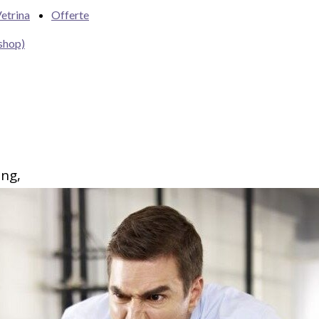
etrina
Offerte
shop)
ing,