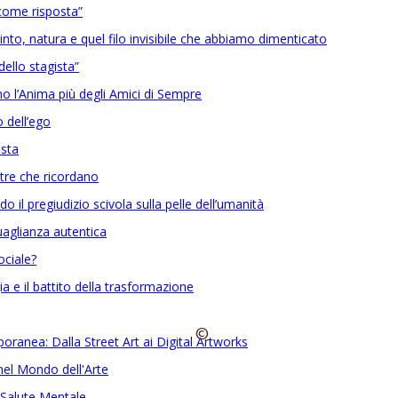
come risposta”
into, natura e quel filo invisibile che abbiamo dimenticato
ello stagista”
 l’Anima più degli Amici di Sempre
 dell’ego
ista
etre che ricordano
o il pregiudizio scivola sulla pelle dell’umanità
guaglianza autentica
ociale?
ia e il battito della trasformazione
©
poranea: Dalla Street Art ai Digital Artworks
nel Mondo dell'Arte
la Salute Mentale