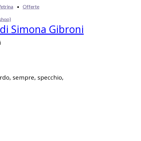
etrina
Offerte
shop)
 di Simona Gibroni
i
ordo, sempre, specchio,