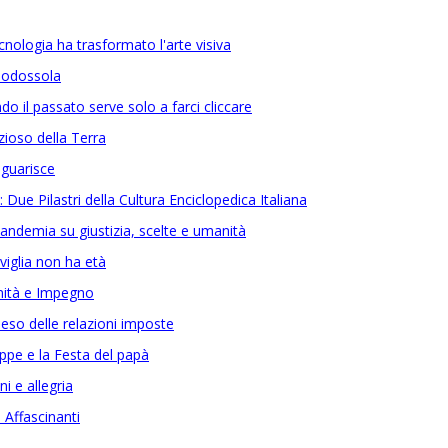
ecnologia ha trasformato l'arte visiva
omodossola
ndo il passato serve solo a farci cliccare
nzioso della Terra
 guarisce
 Due Pilastri della Cultura Enciclopedica Italiana
-pandemia su giustizia, scelte e umanità
viglia non ha età
imità e Impegno
peso delle relazioni imposte
eppe e la Festa del papà
ni e allegria
à Affascinanti