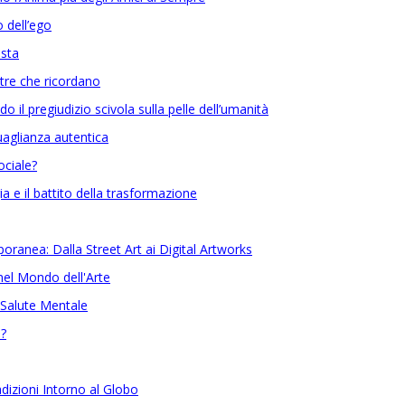
 dell’ego
ista
etre che ricordano
o il pregiudizio scivola sulla pelle dell’umanità
guaglianza autentica
ociale?
ia e il battito della trasformazione
poranea: Dalla Street Art ai Digital Artworks
nel Mondo dell'Arte
la Salute Mentale
e?
dizioni Intorno al Globo