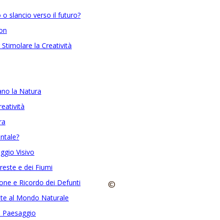
 o slancio verso il futuro?
ion
 Stimolare la Creatività
rano la Natura
reatività
ra
ntale?
aggio Visivo
oreste e dei Fiumi
one e Ricordo dei Defunti
©
rate al Mondo Naturale
il Paesaggio