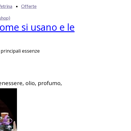
etrina
Offerte
shop)
 come si usano e le
e principali essenze
benessere, olio, profumo,