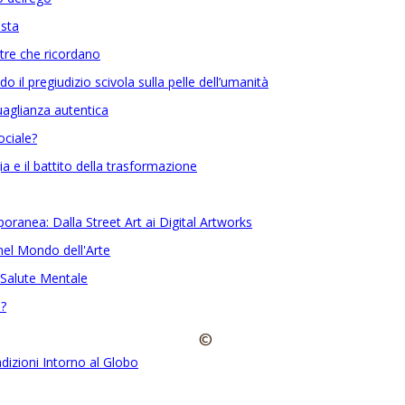
ista
etre che ricordano
o il pregiudizio scivola sulla pelle dell’umanità
guaglianza autentica
ociale?
ia e il battito della trasformazione
poranea: Dalla Street Art ai Digital Artworks
nel Mondo dell'Arte
la Salute Mentale
e?
©
dizioni Intorno al Globo