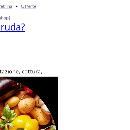
etrina
Offerte
shop)
cruda?
tazione, cottura,